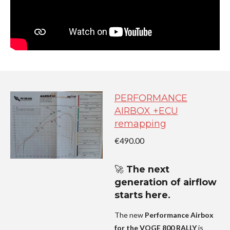
PERFORMANCE
AIRBOX +ECU
remapping
€490.00
🚀
The next
generation of airflow
starts here.
The new
Performance Airbox
for the VOGE 800 RALLY
is