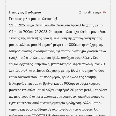
Γεώργιος Θεοδώρου
2 months ago
Γεια σας φίλοι μοτοσικλετιστές!
11-5-2026 πήγα στην Κόρινθο στους αδελφούς Θεοχάρη, με το
Cf moto 700mt 9F 2023-24, αφού πρώτα είχα κλείσει ραντεβού.
Σκοπός της επίσκεψης ήταν η βελτίωση της χαρτογράφησης της
μοτοσυκλέτας μου. Η μηχανή μέχρι τις 4000rpm ήταν άχρηστη.
Μικροδιακοπές, σκασιματάκια, όχι απότομο άνοιγμα γκαζιού αλλά
ενοχλητικό στο κλείσιμο και ήθελε συνέχεια συμπλέκτη. Στο
ταξίδι, άρχοντας. Στην πόλη, βασανιστήριο. Αφού ασχολήθηκε 20
λεπτά συνολικά ο Πάνος Θεοχάρης με την ECU της μηχανής, όσο
έπινα τον καφέ που μου πρόσφεραν, ήρθε η ώρα της δοκιμής...
Ειλικρινά, είναι σαν να βγαίνει και σε 900άρι το συγκεκριμένο
μοντέλο και απλά μου άλλαξαν κινητήρα! 20 μέρες μετά, μπορώ να
πω με σιγουριά ότι έχει αξιοζήλευτη ροπή στις χαμηλομεσαίες και
έγινε επιτέλους απολαυστική εμπειρία η οδήγηση. Άλλο μοτέρ...
γεμάτο και φουλ πρόθυμο σε όλο το φάσμα των στροφών. Οι
άνθρωποι είναι ΓΝΩΣΤΕΣ!!! Θα παραγγείλω φιλτροκούτι -φίλτρο