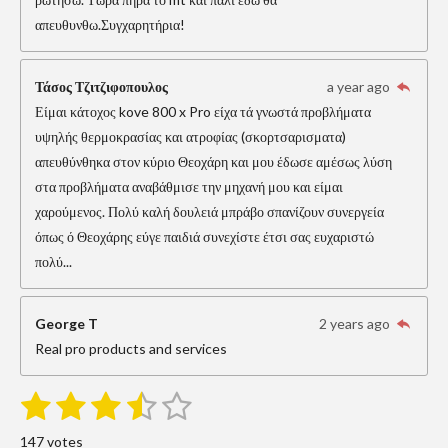
απευθυνθω.Συγχαρητήρια!
Τάσος Τζιτζιφοπουλος
a year ago
Είμαι κάτοχος kove 800 x Pro είχα τά γνωστά προβλήματα
υψηλής θερμοκρασίας και ατροφίας (σκορτσαρισματα)
απευθύνθηκα στον κύριο Θεοχάρη και μου έδωσε αμέσως λύση
στα προβλήματα αναβάθμισε την μηχανή μου και είμαι
χαρούμενος. Πολύ καλή δουλειά μπράβο σπανίζουν συνεργεία
όπως ό Θεοχάρης εύγε παιδιά συνεχίστε έτσι σας ευχαριστώ
πολύ...
George T
2 years ago
Real pro products and services
1
2
3
4
5
S
R
u
s
s
s
s
s
a
b
147 votes