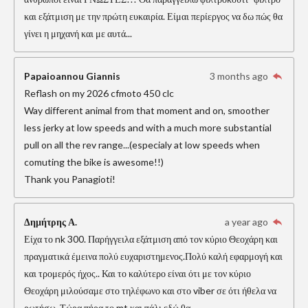
και εξάτμιση με την πρώτη ευκαιρία. Είμαι περίεργος να δω πώς θα
γίνει η μηχανή και με αυτά...
Papaioannou Giannis
3 months ago
Reflash on my 2026 cfmoto 450 clc
Way different animal from that moment and on, smoother
less jerky at low speeds and with a much more substantial
pull on all the rev range...(especialy at low speeds when
comuting the bike is awesome!!)
Thank you Panagioti!
Δημήτρης Α.
a year ago
Είχα το nk 300. Παρήγγειλα εξάτμιση από τον κύριο Θεοχάρη και
πραγματικά έμεινα πολύ ευχαριστημενος.Πολύ καλή εφαρμογή και
και τρομερός ήχος.. Και το καλύτερο είναι ότι με τον κύριο
Θεοχάρη μιλούσαμε στο τηλέφωνο και στο viber σε ότι ήθελα να
ρωτήσω. Τώρα πήρα το mt και πάλι εδώ θα