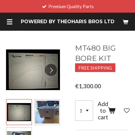
Premium Quality Parts
Skip
to
POWERED BY THEOHARIS BROS LTD
main
content
MT480 BIG
BORE KIT
FREE SHIPPING
€1,300.00
Add
to
cart