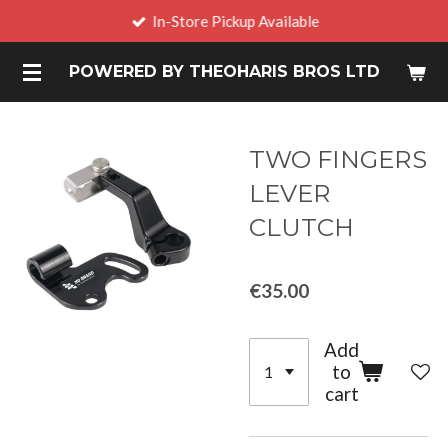
In-Store Pickup Available
Skip
to
POWERED BY THEOHARIS BROS LTD
main
content
TWO FINGERS
LEVER
CLUTCH
€35.00
Add
to
cart