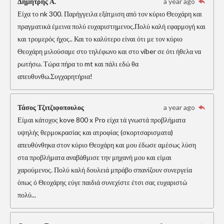
Δημήτρης Α.
a year ago
Είχα το nk 300. Παρήγγειλα εξάτμιση από τον κύριο Θεοχάρη και
πραγματικά έμεινα πολύ ευχαριστημενος.Πολύ καλή εφαρμογή και
και τρομερός ήχος.. Και το καλύτερο είναι ότι με τον κύριο
Θεοχάρη μιλούσαμε στο τηλέφωνο και στο viber σε ότι ήθελα να
ρωτήσω. Τώρα πήρα το mt και πάλι εδώ θα
απευθυνθω.Συγχαρητήρια!
Τάσος Τζιτζιφοπουλος
a year ago
Είμαι κάτοχος kove 800 x Pro είχα τά γνωστά προβλήματα
υψηλής θερμοκρασίας και ατροφίας (σκορτσαρισματα)
απευθύνθηκα στον κύριο Θεοχάρη και μου έδωσε αμέσως λύση
στα προβλήματα αναβάθμισε την μηχανή μου και είμαι
χαρούμενος. Πολύ καλή δουλειά μπράβο σπανίζουν συνεργεία
όπως ό Θεοχάρης εύγε παιδιά συνεχίστε έτσι σας ευχαριστώ
πολύ...