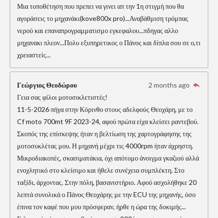
Μια τοποθέτηση που πρεπει να γινει απ την 1η στιγμή που θα
αγοράσεις το μηχανάκι(kove800x pro)...Αναβάθμιση τρόμπας
νερού και επαναπρογραμματισμο εγκεφαλου...πδηγας αλλο
μηχανακι πλεον...Πολυ εξυπηρετικος ο Πάνος και δίπλα σου σε ο,τι
χρειαστείς...
Γεώργιος Θεοδώρου
2 months ago
Γεια σας φίλοι μοτοσικλετιστές!
11-5-2026 πήγα στην Κόρινθο στους αδελφούς Θεοχάρη, με το
Cf moto 700mt 9F 2023-24, αφού πρώτα είχα κλείσει ραντεβού.
Σκοπός της επίσκεψης ήταν η βελτίωση της χαρτογράφησης της
μοτοσυκλέτας μου. Η μηχανή μέχρι τις 4000rpm ήταν άχρηστη.
Μικροδιακοπές, σκασιματάκια, όχι απότομο άνοιγμα γκαζιού αλλά
ενοχλητικό στο κλείσιμο και ήθελε συνέχεια συμπλέκτη. Στο
ταξίδι, άρχοντας. Στην πόλη, βασανιστήριο. Αφού ασχολήθηκε 20
λεπτά συνολικά ο Πάνος Θεοχάρης με την ECU της μηχανής, όσο
έπινα τον καφέ που μου πρόσφεραν, ήρθε η ώρα της δοκιμής...