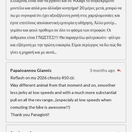
Ειλικρινά, είναι σαν να βγαίνει και σε 900άρι το συγκεκριμένο
μοντέλο και απλά μου άλλαξαν κινητήρα! 20 μέρες μετά, μπορώ να
πω με σιγουριά ότι έχει αξιοζήλευτη ροπή στις χαμηλομεσαίες και
έγινε επιτέλους απολαυστική εμπειρία η οδήγηση. Άλλο μοτέρ...
γεμάτο και φουλ πρόθυμο σε όλο το φάσμα των στροφών. Οι
άνθρωποι είναι ΓΝΩΣΤΕΣ!!! Θα παραγγείλω φιλτροκούτι -φίλτρο
και εξάτμιση με την πρώτη ευκαιρία. Είμαι περίεργος να δω πώς θα
γίνει η μηχανή και με αυτά...
Papaioannou Giannis
3 months ago
Reflash on my 2026 cfmoto 450 clc
Way different animal from that moment and on, smoother
less jerky at low speeds and with a much more substantial
pull on all the rev range...(especialy at low speeds when
comuting the bike is awesome!!)
Thank you Panagioti!