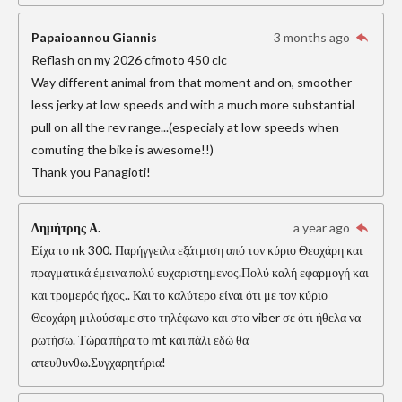
Papaioannou Giannis
3 months ago
Reflash on my 2026 cfmoto 450 clc
Way different animal from that moment and on, smoother
less jerky at low speeds and with a much more substantial
pull on all the rev range...(especialy at low speeds when
comuting the bike is awesome!!)
Thank you Panagioti!
Δημήτρης Α.
a year ago
Είχα το nk 300. Παρήγγειλα εξάτμιση από τον κύριο Θεοχάρη και
πραγματικά έμεινα πολύ ευχαριστημενος.Πολύ καλή εφαρμογή και
και τρομερός ήχος.. Και το καλύτερο είναι ότι με τον κύριο
Θεοχάρη μιλούσαμε στο τηλέφωνο και στο viber σε ότι ήθελα να
ρωτήσω. Τώρα πήρα το mt και πάλι εδώ θα
απευθυνθω.Συγχαρητήρια!