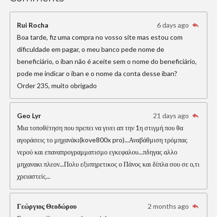
Rui Rocha
6 days ago
Boa tarde, fiz uma compra no vosso site mas estou com
dificuldade em pagar, o meu banco pede nome de
beneficiário, o iban não é aceite sem o nome do beneficiário,
pode me indicar o iban e o nome da conta desse iban?
Order 235, muito obrigado
Geo Lyr
21 days ago
Μια τοποθέτηση που πρεπει να γινει απ την 1η στιγμή που θα
αγοράσεις το μηχανάκι(kove800x pro)...Αναβάθμιση τρόμπας
νερού και επαναπρογραμματισμο εγκεφαλου...πδηγας αλλο
μηχανακι πλεον...Πολυ εξυπηρετικος ο Πάνος και δίπλα σου σε ο,τι
χρειαστείς...
Γεώργιος Θεοδώρου
2 months ago