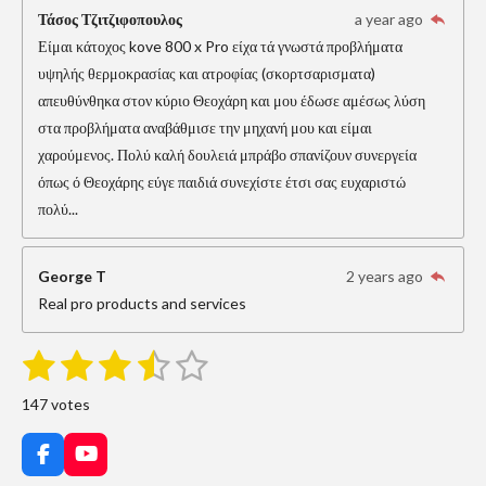
Τάσος Τζιτζιφοπουλος
a year ago
Είμαι κάτοχος kove 800 x Pro είχα τά γνωστά προβλήματα
υψηλής θερμοκρασίας και ατροφίας (σκορτσαρισματα)
απευθύνθηκα στον κύριο Θεοχάρη και μου έδωσε αμέσως λύση
στα προβλήματα αναβάθμισε την μηχανή μου και είμαι
χαρούμενος. Πολύ καλή δουλειά μπράβο σπανίζουν συνεργεία
όπως ό Θεοχάρης εύγε παιδιά συνεχίστε έτσι σας ευχαριστώ
πολύ...
George T
2 years ago
Real pro products and services
1
2
3
4
5
S
R
u
s
s
s
s
s
a
b
147 votes
m
t
t
t
t
t
t
i
i
t
a
a
a
a
a
F
Y
r
n
a
o
a