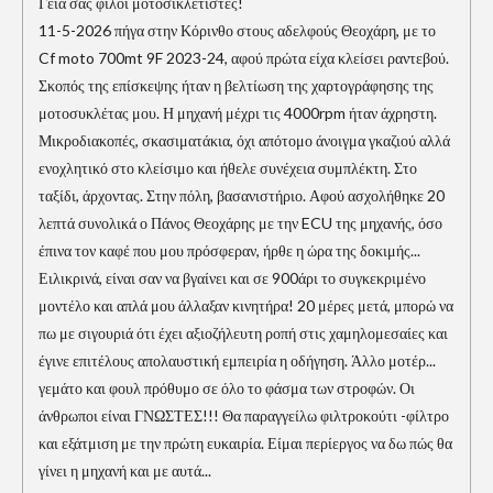
Γεια σας φίλοι μοτοσικλετιστές!
11-5-2026 πήγα στην Κόρινθο στους αδελφούς Θεοχάρη, με το
Cf moto 700mt 9F 2023-24, αφού πρώτα είχα κλείσει ραντεβού.
Σκοπός της επίσκεψης ήταν η βελτίωση της χαρτογράφησης της
μοτοσυκλέτας μου. Η μηχανή μέχρι τις 4000rpm ήταν άχρηστη.
Μικροδιακοπές, σκασιματάκια, όχι απότομο άνοιγμα γκαζιού αλλά
ενοχλητικό στο κλείσιμο και ήθελε συνέχεια συμπλέκτη. Στο
ταξίδι, άρχοντας. Στην πόλη, βασανιστήριο. Αφού ασχολήθηκε 20
λεπτά συνολικά ο Πάνος Θεοχάρης με την ECU της μηχανής, όσο
έπινα τον καφέ που μου πρόσφεραν, ήρθε η ώρα της δοκιμής...
Ειλικρινά, είναι σαν να βγαίνει και σε 900άρι το συγκεκριμένο
μοντέλο και απλά μου άλλαξαν κινητήρα! 20 μέρες μετά, μπορώ να
πω με σιγουριά ότι έχει αξιοζήλευτη ροπή στις χαμηλομεσαίες και
έγινε επιτέλους απολαυστική εμπειρία η οδήγηση. Άλλο μοτέρ...
γεμάτο και φουλ πρόθυμο σε όλο το φάσμα των στροφών. Οι
άνθρωποι είναι ΓΝΩΣΤΕΣ!!! Θα παραγγείλω φιλτροκούτι -φίλτρο
και εξάτμιση με την πρώτη ευκαιρία. Είμαι περίεργος να δω πώς θα
γίνει η μηχανή και με αυτά...