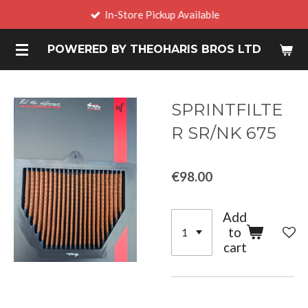
In-Store Pickup Available
Skip
to
POWERED BY THEOHARIS BROS LTD
main
content
SPRINTFILTE
R SR/NK 675
€98.00
Add
to
cart